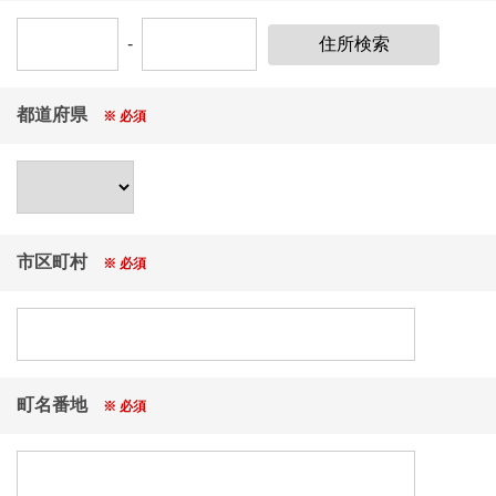
※当選はお1人様につき1回となりますので予めご了承
ください。
-
※当選者の発表は賞品の発送、またはＪＡ経由のお届
けをもってかえさせていただきます。
※キャンペーン応募期間（2026年4月1日(水)～2027年
都道府県
※ 必須
3月31日(水)）外の応募は無効となりますのでご注意く
ださい。
◆応募規約
●ＪＡ共済連 福島（以下、「主催者」といいます。）
市区町村
※ 必須
が特設サイト（
https://www.jakyosai-fukushima.jp/cgi-bi
n/campaign4.cgi
）を活用して実施する「保険証券点検
キャンペーン」（以下、「本キャンペーン」といいま
す。）に応募の方（以下、「応募者」といいます。）
は、以下をよくお読みいただき、同意の上応募してく
ださい。応募いただいた場合は、本規約に同意したも
町名番地
※ 必須
のとみなします。万が一同意いただけない場合は応募
を中止してください。
●応募者は、投稿データについて自らが投稿することに
ついての適法な権利を有していること及び投稿データ