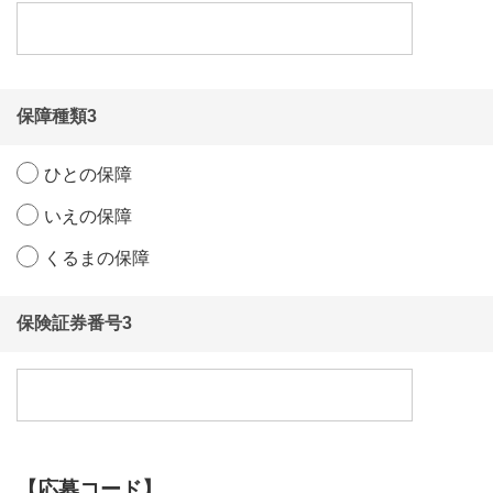
＜個人情報の取り扱いについて＞
ご記入、またはご送信いただいた個人情報は、本キャ
ンペーンにおける賞品等のお届け、またはＪＡおよび
ＪＡ共済連の事業および各種サービスのご提供・ご案
内・充実等の目的以外には利用いたしません。
保障種類3
応募者の個人情報は主催者が管理します。応募者の個
人情報を応募者の同意なしに業務委託先以外の第三者
に開示・提供することはありません。（法令等により
ひとの保障
開示を求められた場合を除く）
いえの保障
なお、いただいた個人情報はＪＡ共済連の個人情報保
護方針に基づき安全かつ適切に管理致します。
くるまの保障
詳しくはＪＡ共済連ホームページにて、個人情報保護
方針について（
https://www.ja-kyosai.or.jp/privacy/
）を
ご確認ください。
保険証券番号3
＜キャンペーンに関するお問合せ窓口＞
お近くのJAへお問合せください。
【応募コード】