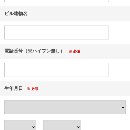
が第三者の一切の権利を侵害していないことについて
主催者に対し表明し、保証するものとします。（※禁
ビル建物名
止事項と併せてご確認ください。）
●本キャンペーンへのご応募は満18歳以上の方に限りま
す。
●お使いいただいているパソコンの環境、また一部のス
マートフォンではご参加いただけない場合がございま
す。
●お電話やハガキ、封書、FAXでのご応募は受け付けて
電話番号（※ハイフン無し）
※ 必須
おりません。
●PHS、PDA等ではご参加いただけません。
●抽選結果のお問合せはご遠慮ください。
●賞品のお届けは福島県内居住者の方に限らせていただ
きます。
●都合により賞品のお届けが遅れる場合がございます。
生年月日
※ 必須
あらかじめご了承ください。
●同一世帯、同一住所で複数回ご応募されている場合
は、同一の応募者とみなし、ご応募いただいた日時が
一番早いものを有効とし、以降の応募は無効となりま
す。
●次の場合はご応募およびご当選権利が無効となります
ので、ご注意ください。