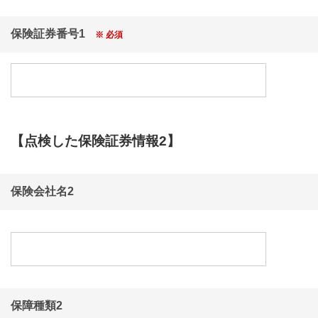
るデータを投稿する行為
・営利を目的とした情報提供、広告宣伝もしくは勧誘
保険証券番号1
※ 必須
行為
・公序良俗に反する投稿をする行為
・犯罪行為を誘引させる投稿をする行為
・主催者が本キャンペーンの趣旨に沿わないと判断す
る行為
・主催者が悪質または不適切であると判断する行為
・その他、前各号に類する行為
【点検した保険証券情報2】
・当選賞品を販売・転売する行為
■免責・その他
本キャンペーンは、細心の注意を払って運営をしてお
保険会社名2
りますが、提供する情報、プログラム、各種サービ
ス、その他本キャンペーンに関するすべての事項につ
いて、その完全性、正確性、安全性、有用性等につい
て、いかなる保証もするものではありません。また、
利用者または第三者が被った以下の事例を含む損害に
ついては、主催者は責任を負いかねます。
(1)本キャンペーンへの応募に際して、ソフトウェア・
ハードウェア上の事故、火災、停電、通信環境の悪
保障種類2
化、地震、事変等の非常事態が発生した場合。