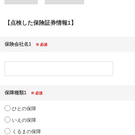
・ご登録いただいた個人情報の内容に不備がある場
合。
・住所、転居先不明・記載不備、およびその他の事情
【点検した保険証券情報1】
により一定期間を経過しても賞品をお受け取りいただ
けない場合。
・キャンペーン応募期間（2026年4月1日(水)～2027年
3月31日(水)）外の応募。
保険会社名1
※ 必須
・その他、ご応募に関して不正な行為があった場合。
●応募内容が以下のいずれかにあたる場合には、キャン
ペーンの対象外とさせていただきます。理由等に関す
るお問い合わせには応じかねますのでご了承くださ
い。
・本キャンペーンの運営を妨げる行為
保障種類1
・他人に迷惑、不利益、損害または不快感を与える行
※ 必須
為
・他人を誹謗中傷し、またはその名誉若しくは信用を
ひとの保障
毀損する行為
・他人の権利（著作権、肖像権、その他の知的財産権
いえの保障
等）を侵害する行為
・わいせつ、児童ポルノ及び児童の性的搾取を助長す
くるまの保障