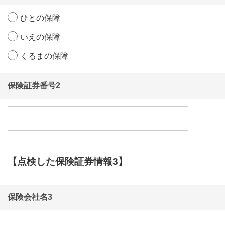
(2)本キャンペーンにおけるシステムの保守を定期的あ
ひとの保障
るいは緊急に行う場合。
(3)利用者間または利用者と第三者の間におけるトラブ
いえの保障
ル等が生じた場合。
(4)第三者による本キャンペーンのサービスの妨害、情
くるまの保障
報改変などによりサービスが中断もしくは遅延し、何
らかの欠陥が生じた場合。
(5)主催者が推奨する環境以外から本キャンペーンに応
保険証券番号2
募したために情報を完全に取得できない場合。
(6)故意または重過失なくして本キャンペーンが提供す
る情報が誤送信されるか、もしくは欠陥があった場
合。
主催者は、本キャンペーンについて（全部または一
部）、応募者に事前に通知することなく変更または中
止することがあります。なお、必要と判断した場合に
【点検した保険証券情報3】
は、応募者への予告無く本規約を変更できるほか、本
キャンペーンの適正な運用を確保するために必要な措
置をとることができます。
保険会社名3
本キャンペーンの応募にかかるインターネット接続料
および通信費は応募者のご負担となります。