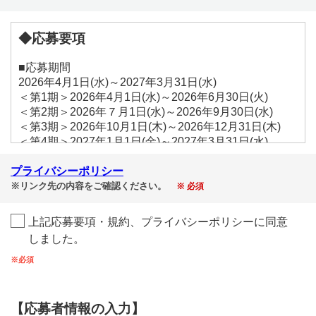
◆応募要項
■応募期間
2026年4月1日(水)～2027年3月31日(水)
＜第1期＞2026年4月1日(水)～2026年6月30日(火)
＜第2期＞2026年７月1日(水)～2026年9月30日(水)
＜第3期＞2026年10月1日(木)～2026年12月31日(木)
＜第4期＞2027年1月1日(金)～2027年3月31日(水)
■賞品内容
プライバシーポリシー
＜先着＞ジップロック®コンテナーアソート3個セット
※リンク先の内容をご確認ください。
※ 必須
※先着1,000名様にプレゼント
＜抽選＞ＪＡタウンギフトカード1万円分
上記応募要項・規約、プライバシーポリシーに同意
※抽選で40名様（各期10名様）にプレゼント
しました。
※必須
■応募方法
STEP1：
キャンペーンページ内に掲載されているキャンペーン
【応募者情報の入力】
応募入力画面に進むボタンをクリック