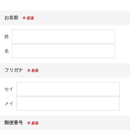
STEP2：
①応募要項・規約、プライバシーポリシーへの同意
お名前
※ 必須
②点検を受けた保険証券情報他、必要事項の入力
STEP3：
姓
応募内容の確認、応募するボタンをクリック
名
■応募資格
福島県内在住の方限定とさせていただきます。
※ご応募はお1人様1回までのご応募とさせていただき
ます。
フリガナ
※ 必須
※系統役職員、およびそのご家族の方は対象外として
おりますのでご了承ください。
セイ
■選考および当選発表
応募締切り後、「保険証券点検キャンペーン」の期間
メイ
中(2026年4月1日(水)～2027年3月31日(水)）にキャン
ペーンサイト（
https://www.jakyosai-fukushima.jp/cgi-bi
n/campaign4.cgi
）の応募フォームよりご応募いただい
郵便番号
た方の中から厳正なる抽選の上、当選者を決定いたし
※ 必須
ます。